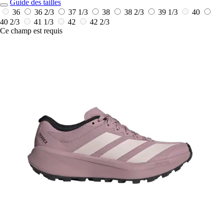
Guide des tailles
36
36 2/3
37 1/3
38
38 2/3
39 1/3
40
40 2/3
41 1/3
42
42 2/3
Ce champ est requis