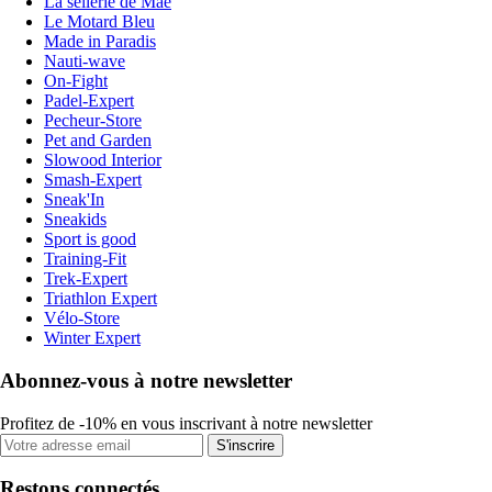
La sellerie de Maé
Le Motard Bleu
Made in Paradis
Nauti-wave
On-Fight
Padel-Expert
Pecheur-Store
Pet and Garden
Slowood Interior
Smash-Expert
Sneak'In
Sneakids
Sport is good
Training-Fit
Trek-Expert
Triathlon Expert
Vélo-Store
Winter Expert
Abonnez-vous à notre newsletter
Profitez de -10% en vous inscrivant à notre newsletter
S'inscrire
Restons connectés