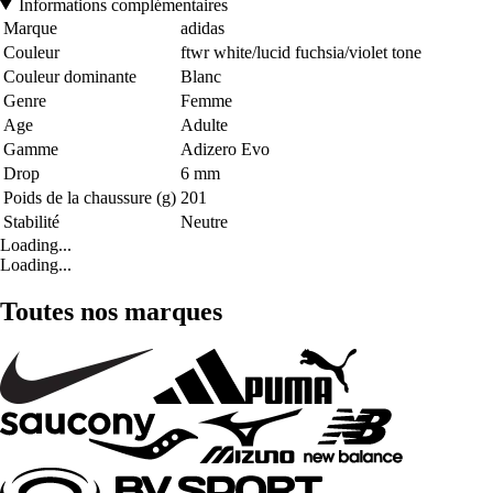
Informations complémentaires
Marque
adidas
Couleur
ftwr white/lucid fuchsia/violet tone
Couleur dominante
Blanc
Genre
Femme
Age
Adulte
Gamme
Adizero Evo
Drop
6 mm
Poids de la chaussure (g)
201
Stabilité
Neutre
Loading...
Loading...
Toutes nos marques