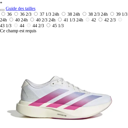
*
Guide des tailles
36
36 2/3
37 1/3
24h
38
24h
38 2/3
24h
39 1/3
24h
40
24h
40 2/3
24h
41 1/3
24h
42
42 2/3
43 1/3
44
44 2/3
45 1/3
Ce champ est requis