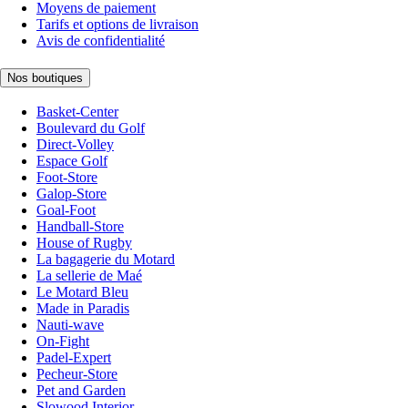
Moyens de paiement
Tarifs et options de livraison
Avis de confidentialité
Nos boutiques
Basket-Center
Boulevard du Golf
Direct-Volley
Espace Golf
Foot-Store
Galop-Store
Goal-Foot
Handball-Store
House of Rugby
La bagagerie du Motard
La sellerie de Maé
Le Motard Bleu
Made in Paradis
Nauti-wave
On-Fight
Padel-Expert
Pecheur-Store
Pet and Garden
Slowood Interior