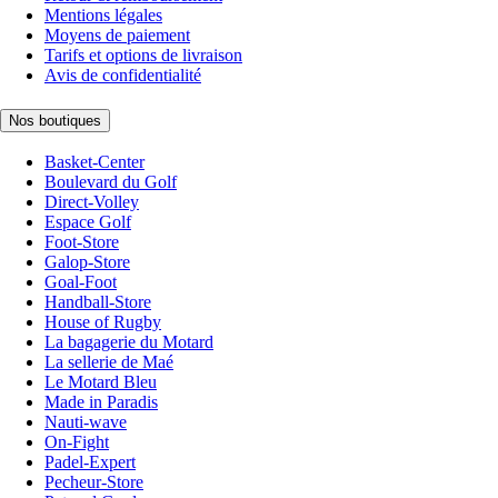
Mentions légales
Moyens de paiement
Tarifs et options de livraison
Avis de confidentialité
Nos boutiques
Basket-Center
Boulevard du Golf
Direct-Volley
Espace Golf
Foot-Store
Galop-Store
Goal-Foot
Handball-Store
House of Rugby
La bagagerie du Motard
La sellerie de Maé
Le Motard Bleu
Made in Paradis
Nauti-wave
On-Fight
Padel-Expert
Pecheur-Store