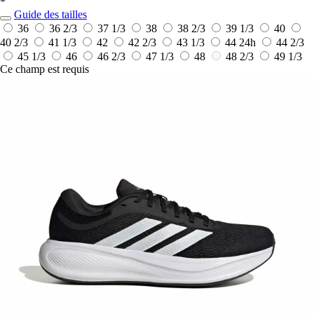
*
Guide des tailles
36
36 2/3
37 1/3
38
38 2/3
39 1/3
40
40 2/3
41 1/3
42
42 2/3
43 1/3
44
24h
44 2/3
45 1/3
46
46 2/3
47 1/3
48
48 2/3
49 1/3
Ce champ est requis