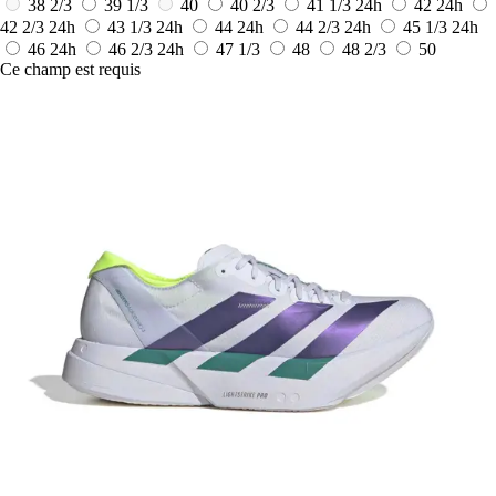
38 2/3
39 1/3
40
40 2/3
41 1/3
24h
42
24h
42 2/3
24h
43 1/3
24h
44
24h
44 2/3
24h
45 1/3
24h
46
24h
46 2/3
24h
47 1/3
48
48 2/3
50
Ce champ est requis