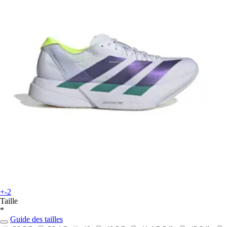
+-2
Taille
*
Guide des tailles