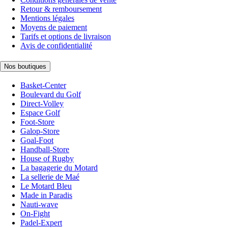
Retour & remboursement
Mentions légales
Moyens de paiement
Tarifs et options de livraison
Avis de confidentialité
Nos boutiques
Basket-Center
Boulevard du Golf
Direct-Volley
Espace Golf
Foot-Store
Galop-Store
Goal-Foot
Handball-Store
House of Rugby
La bagagerie du Motard
La sellerie de Maé
Le Motard Bleu
Made in Paradis
Nauti-wave
On-Fight
Padel-Expert