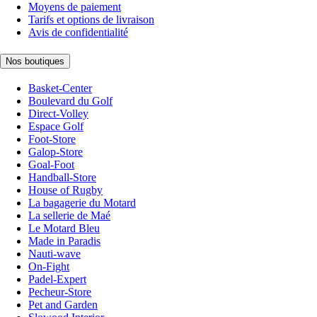
Moyens de paiement
Tarifs et options de livraison
Avis de confidentialité
Nos boutiques
Basket-Center
Boulevard du Golf
Direct-Volley
Espace Golf
Foot-Store
Galop-Store
Goal-Foot
Handball-Store
House of Rugby
La bagagerie du Motard
La sellerie de Maé
Le Motard Bleu
Made in Paradis
Nauti-wave
On-Fight
Padel-Expert
Pecheur-Store
Pet and Garden