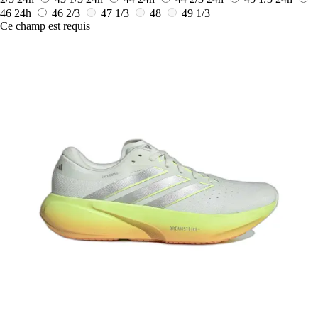
46
24h
46 2/3
47 1/3
48
49 1/3
Ce champ est requis