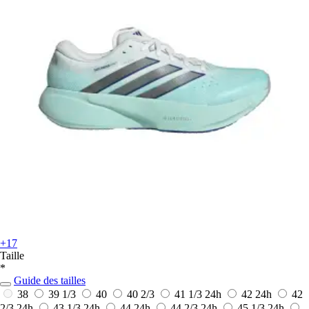
+17
Taille
*
Guide des tailles
38
39 1/3
40
40 2/3
41 1/3
24h
42
24h
42
2/3
24h
43 1/3
24h
44
24h
44 2/3
24h
45 1/3
24h