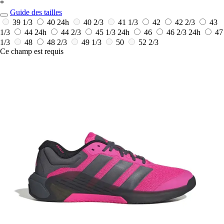
*
Guide des tailles
39 1/3
40
24h
40 2/3
41 1/3
42
42 2/3
43
1/3
44
24h
44 2/3
45 1/3
24h
46
46 2/3
24h
47
1/3
48
48 2/3
49 1/3
50
52 2/3
Ce champ est requis