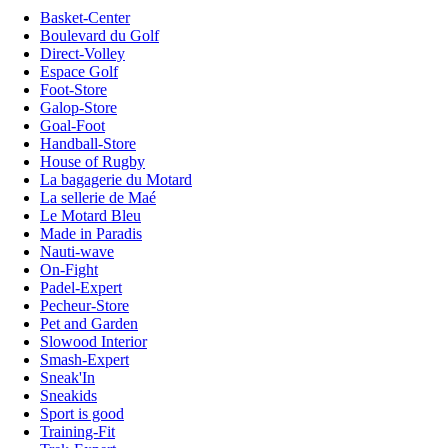
Basket-Center
Boulevard du Golf
Direct-Volley
Espace Golf
Foot-Store
Galop-Store
Goal-Foot
Handball-Store
House of Rugby
La bagagerie du Motard
La sellerie de Maé
Le Motard Bleu
Made in Paradis
Nauti-wave
On-Fight
Padel-Expert
Pecheur-Store
Pet and Garden
Slowood Interior
Smash-Expert
Sneak'In
Sneakids
Sport is good
Training-Fit