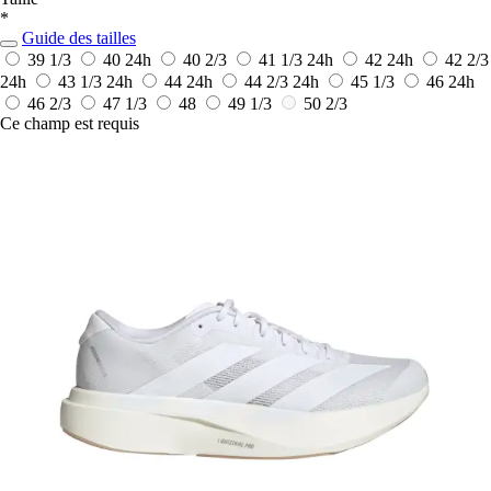
*
Guide des tailles
39 1/3
40
24h
40 2/3
41 1/3
24h
42
24h
42 2/3
24h
43 1/3
24h
44
24h
44 2/3
24h
45 1/3
46
24h
46 2/3
47 1/3
48
49 1/3
50 2/3
Ce champ est requis