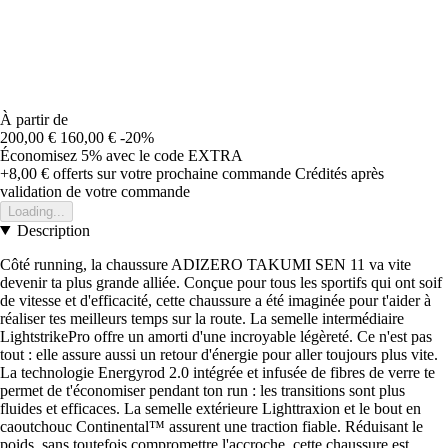
À partir de
200,00 €
160,00 €
-20%
Économisez 5%
avec le code
EXTRA
+8,00 €
offerts sur votre prochaine commande
Crédités après
validation de votre commande
Loading...
Description
Côté running, la chaussure ADIZERO TAKUMI SEN 11 va vite
devenir ta plus grande alliée. Conçue pour tous les sportifs qui ont soif
de vitesse et d'efficacité, cette chaussure a été imaginée pour t'aider à
réaliser tes meilleurs temps sur la route. La semelle intermédiaire
LightstrikePro offre un amorti d'une incroyable légèreté. Ce n'est pas
tout : elle assure aussi un retour d'énergie pour aller toujours plus vite.
La technologie Energyrod 2.0 intégrée et infusée de fibres de verre te
permet de t'économiser pendant ton run : les transitions sont plus
fluides et efficaces. La semelle extérieure Lighttraxion et le bout en
caoutchouc Continental™ assurent une traction fiable. Réduisant le
poids, sans toutefois compromettre l'accroche, cette chaussure est