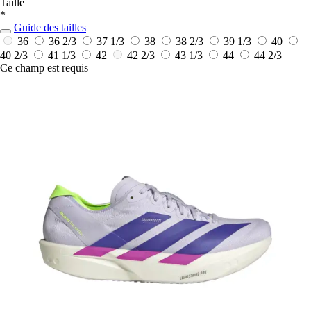
Taille
*
Guide des tailles
36
36 2/3
37 1/3
38
38 2/3
39 1/3
40
40 2/3
41 1/3
42
42 2/3
43 1/3
44
44 2/3
Ce champ est requis