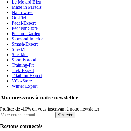
Le Motard Bleu
Made in Paradis
Nauti-wave
On-Fight
Padel-Expert
Pecheur-Store
Pet and Garden
Slowood Interior
Smash-Expert
Sneak'In
Sneakids
Sport is good
Training-Fit
Trek-Expert
Triathlon Expert
Vélo-Store
Winter Expert
Abonnez-vous à notre newsletter
Profitez de -10% en vous inscrivant à notre newsletter
S'inscrire
Restons connectés