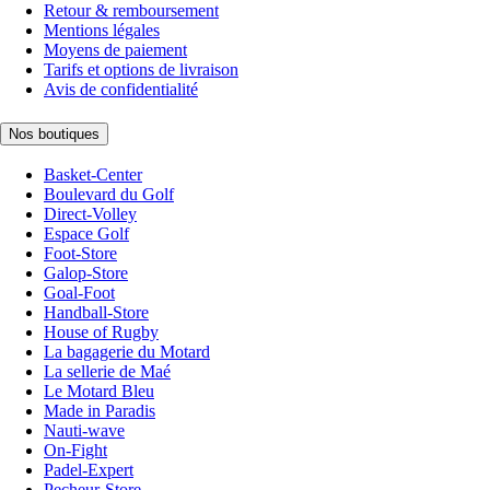
Retour & remboursement
Mentions légales
Moyens de paiement
Tarifs et options de livraison
Avis de confidentialité
Nos boutiques
Basket-Center
Boulevard du Golf
Direct-Volley
Espace Golf
Foot-Store
Galop-Store
Goal-Foot
Handball-Store
House of Rugby
La bagagerie du Motard
La sellerie de Maé
Le Motard Bleu
Made in Paradis
Nauti-wave
On-Fight
Padel-Expert
Pecheur-Store