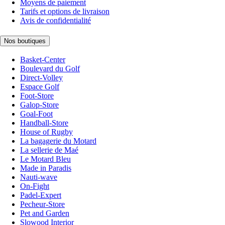
Moyens de paiement
Tarifs et options de livraison
Avis de confidentialité
Nos boutiques
Basket-Center
Boulevard du Golf
Direct-Volley
Espace Golf
Foot-Store
Galop-Store
Goal-Foot
Handball-Store
House of Rugby
La bagagerie du Motard
La sellerie de Maé
Le Motard Bleu
Made in Paradis
Nauti-wave
On-Fight
Padel-Expert
Pecheur-Store
Pet and Garden
Slowood Interior