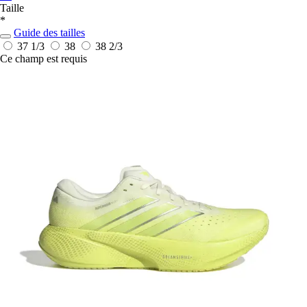
Taille
*
Guide des tailles
37 1/3
38
38 2/3
Ce champ est requis