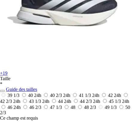
+19
Taille
*
Guide des tailles
39 1/3
40
24h
40 2/3
24h
41 1/3
24h
42
24h
42 2/3
24h
43 1/3
24h
44
24h
44 2/3
24h
45 1/3
24h
46
24h
46 2/3
47 1/3
48
48 2/3
49 1/3
50
2/3
Ce champ est requis