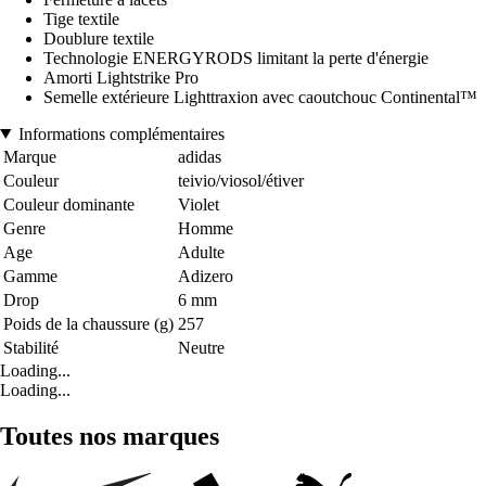
Tige textile
Doublure textile
Technologie ENERGYRODS limitant la perte d'énergie
Amorti Lightstrike Pro
Semelle extérieure Lighttraxion avec caoutchouc Continental™
Informations complémentaires
Marque
adidas
Couleur
teivio/viosol/étiver
Couleur dominante
Violet
Genre
Homme
Age
Adulte
Gamme
Adizero
Drop
6 mm
Poids de la chaussure (g)
257
Stabilité
Neutre
Loading...
Loading...
Toutes nos marques