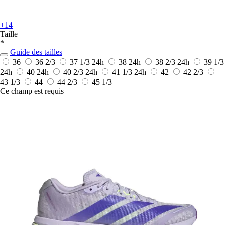
+14
Taille
*
Guide des tailles
36
36 2/3
37 1/3
24h
38
24h
38 2/3
24h
39 1/3
24h
40
24h
40 2/3
24h
41 1/3
24h
42
42 2/3
43 1/3
44
44 2/3
45 1/3
Ce champ est requis