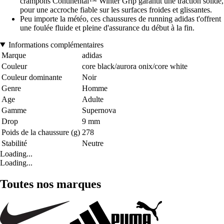
crampons Continental™ Winter Grip garantit une traction solide,
pour une accroche fiable sur les surfaces froides et glissantes.
Peu importe la météo, ces chaussures de running adidas t'offrent
une foulée fluide et pleine d'assurance du début à la fin.
Informations complémentaires
Marque
adidas
Couleur
core black/aurora onix/core white
Couleur dominante
Noir
Genre
Homme
Age
Adulte
Gamme
Supernova
Drop
9 mm
Poids de la chaussure (g)
278
Stabilité
Neutre
Loading...
Loading...
Toutes nos marques