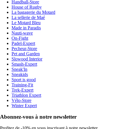
Handball-Store
House of Rugby
La bagagerie du Motard
La sellerie de Maé
Le Motard Bleu
Made in Paradis
Nauti-wave
On-Fight
Padel-Expert
Pecheur-Store
Pet and Garden
Slowood Interior
Smash-Expert
Sneak'In
Sneakids
Sport is good
Training-Fit
Trek-Expert
Triathlon Expert
Vélo-Store
Winter Expert
Abonnez-vous à notre newsletter
Profitez de -10% en vous inscrivant à notre newsletter