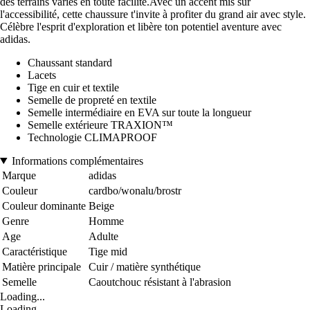
des terrains variés en toute facilité.Avec un accent mis sur
l'accessibilité, cette chaussure t'invite à profiter du grand air avec style.
Célèbre l'esprit d'exploration et libère ton potentiel aventure avec
adidas.
Chaussant standard
Lacets
Tige en cuir et textile
Semelle de propreté en textile
Semelle intermédiaire en EVA sur toute la longueur
Semelle extérieure TRAXION™
Technologie CLIMAPROOF
Informations complémentaires
Marque
adidas
Couleur
cardbo/wonalu/brostr
Couleur dominante
Beige
Genre
Homme
Age
Adulte
Caractéristique
Tige mid
Matière principale
Cuir / matière synthétique
Semelle
Caoutchouc résistant à l'abrasion
Loading...
Loading...