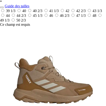
*
Guide des tailles
39 1/3
40
40 2/3
41 1/3
42
42 2/3
43 1/3
44
44 2/3
45 1/3
46
46 2/3
47 1/3
48
49 1/3
50 2/3
Ce champ est requis