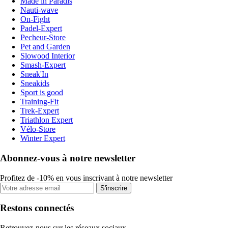
Made in Paradis
Nauti-wave
On-Fight
Padel-Expert
Pecheur-Store
Pet and Garden
Slowood Interior
Smash-Expert
Sneak'In
Sneakids
Sport is good
Training-Fit
Trek-Expert
Triathlon Expert
Vélo-Store
Winter Expert
Abonnez-vous à notre newsletter
Profitez de -10% en vous inscrivant à notre newsletter
S'inscrire
Restons connectés
Retrouvez-nous sur les réseaux sociaux