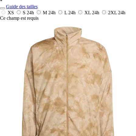
*
Guide des tailles
XS
S
24h
M
24h
L
24h
XL
24h
2XL
24h
Ce champ est requis