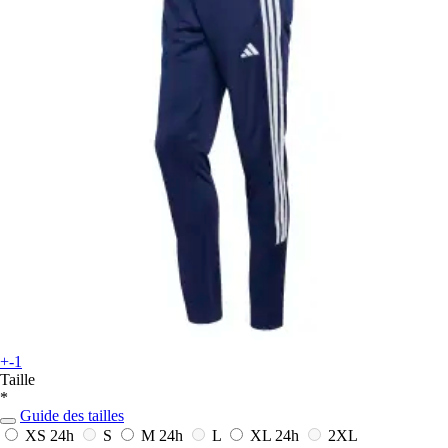
+-1
Taille
*
Guide des tailles
XS
24h
S
M
24h
L
XL
24h
2XL