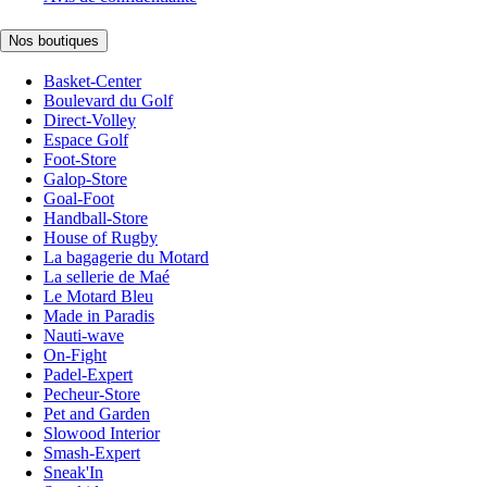
Nos boutiques
Basket-Center
Boulevard du Golf
Direct-Volley
Espace Golf
Foot-Store
Galop-Store
Goal-Foot
Handball-Store
House of Rugby
La bagagerie du Motard
La sellerie de Maé
Le Motard Bleu
Made in Paradis
Nauti-wave
On-Fight
Padel-Expert
Pecheur-Store
Pet and Garden
Slowood Interior
Smash-Expert
Sneak'In