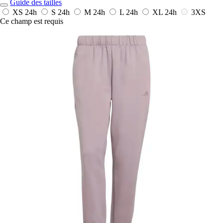
Guide des tailles
XS
24h
S
24h
M
24h
L
24h
XL
24h
3XS
Ce champ est requis