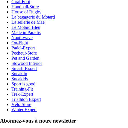
Goal-Foot
Handball-Store
House of Rugby
La bagagerie du Motard
La sellerie de Maé
Le Motard Bleu
Made in Paradis
Nauti-wave
On-Fight
Padel-Expert
Pecheur-Store
Pet and Garden
Slowood Interior
Smash-Expert
Sneak'In
Sneakids
Sport is good
Training-Fit
Trek-Expert
Triathlon Expert
Vélo-Store
Winter Expert
Abonnez-vous à notre newsletter