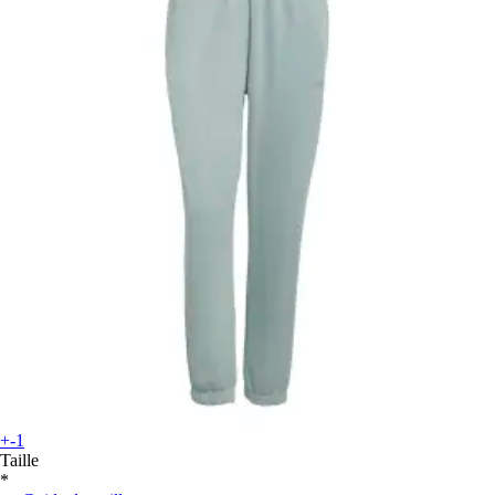
+-1
Taille
*