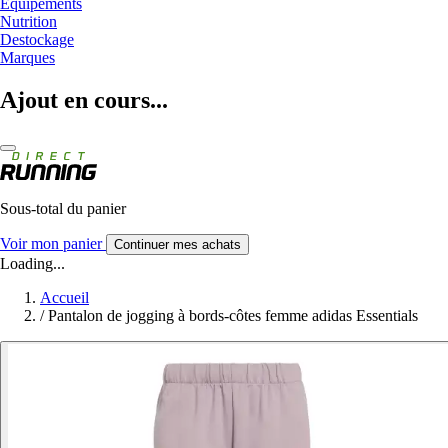
Equipements
Nutrition
Destockage
Marques
Ajout en cours...
Sous-total du panier
Voir mon panier
Continuer mes achats
Loading...
Accueil
/
Pantalon de jogging à bords-côtes femme adidas Essentials