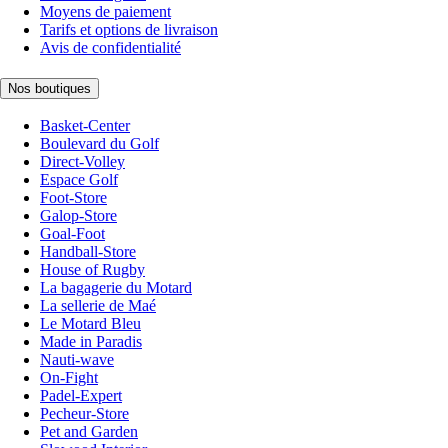
Moyens de paiement
Tarifs et options de livraison
Avis de confidentialité
Nos boutiques
Basket-Center
Boulevard du Golf
Direct-Volley
Espace Golf
Foot-Store
Galop-Store
Goal-Foot
Handball-Store
House of Rugby
La bagagerie du Motard
La sellerie de Maé
Le Motard Bleu
Made in Paradis
Nauti-wave
On-Fight
Padel-Expert
Pecheur-Store
Pet and Garden