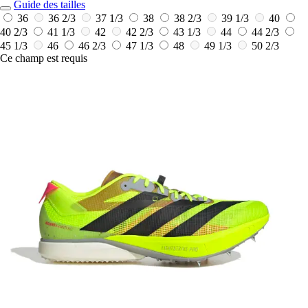
Guide des tailles
36
36 2/3
37 1/3
38
38 2/3
39 1/3
40
40 2/3
41 1/3
42
42 2/3
43 1/3
44
44 2/3
45 1/3
46
46 2/3
47 1/3
48
49 1/3
50 2/3
Ce champ est requis