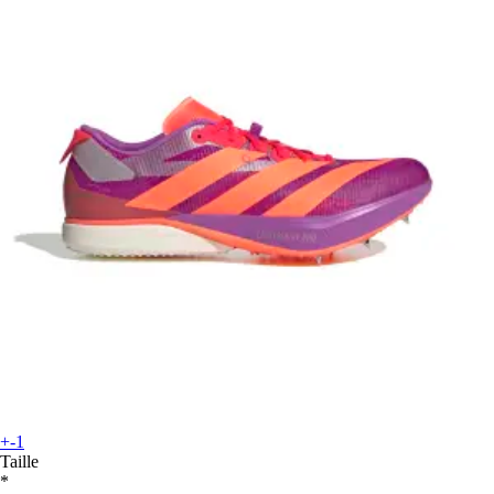
+-1
Taille
*