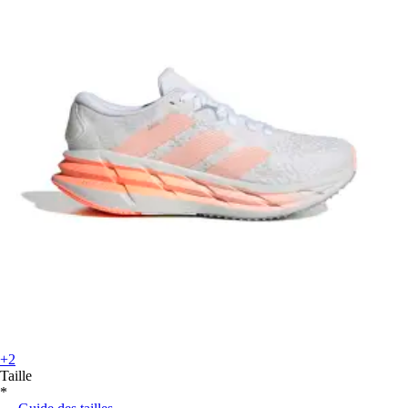
+2
Taille
*