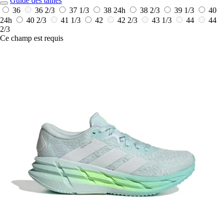
Guide des tailles
36
36 2/3
37 1/3
38
24h
38 2/3
39 1/3
40
24h
40 2/3
41 1/3
42
42 2/3
43 1/3
44
44
2/3
Ce champ est requis