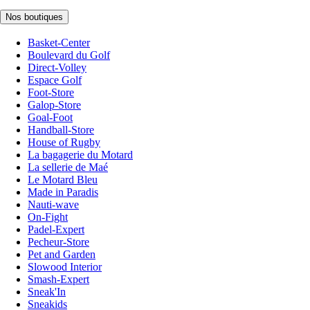
Nos boutiques
Basket-Center
Boulevard du Golf
Direct-Volley
Espace Golf
Foot-Store
Galop-Store
Goal-Foot
Handball-Store
House of Rugby
La bagagerie du Motard
La sellerie de Maé
Le Motard Bleu
Made in Paradis
Nauti-wave
On-Fight
Padel-Expert
Pecheur-Store
Pet and Garden
Slowood Interior
Smash-Expert
Sneak'In
Sneakids