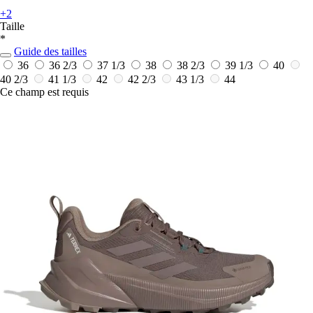
+2
Taille
*
Guide des tailles
36
36 2/3
37 1/3
38
38 2/3
39 1/3
40
40 2/3
41 1/3
42
42 2/3
43 1/3
44
Ce champ est requis