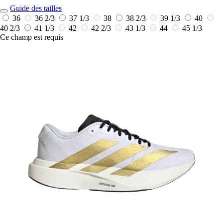
Guide des tailles
36
36 2/3
37 1/3
38
38 2/3
39 1/3
40
40 2/3
41 1/3
42
42 2/3
43 1/3
44
45 1/3
Ce champ est requis