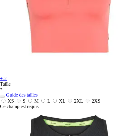
+-2
Taille
*
Guide des tailles
XS
S
M
L
XL
2XL
2XS
Ce champ est requis