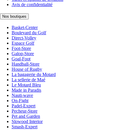
Avis de confidentialité
Nos boutiques
Basket-Center
Boulevard du Golf
Direct-Volley
Espace Golf
Foot-Store
Galop-Store
Goal-Foot
Handball-Store
House of Rugby
La bagagerie du Motard
La sellerie de Maé
Le Motard Bleu
Made in Paradis
Nauti-wave
On-Fight
Padel-Expert
Pecheur-Store
Pet and Garden
Slowood Interior
Smash-Expert