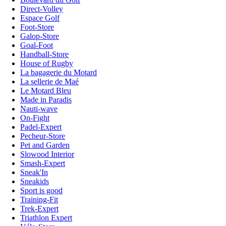
Direct-Volley
Espace Golf
Foot-Store
Galop-Store
Goal-Foot
Handball-Store
House of Rugby
La bagagerie du Motard
La sellerie de Maé
Le Motard Bleu
Made in Paradis
Nauti-wave
On-Fight
Padel-Expert
Pecheur-Store
Pet and Garden
Slowood Interior
Smash-Expert
Sneak'In
Sneakids
Sport is good
Training-Fit
Trek-Expert
Triathlon Expert