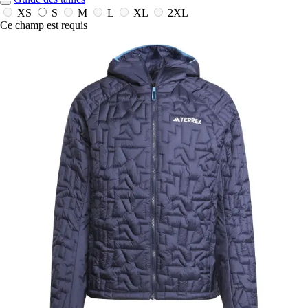
XS
S
M
L
XL
2XL
Ce champ est requis