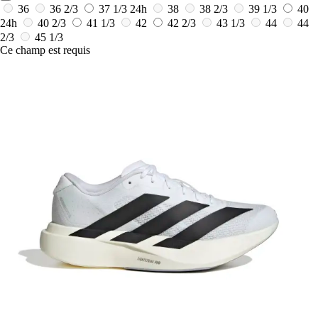
36
36 2/3
37 1/3
24h
38
38 2/3
39 1/3
40
24h
40 2/3
41 1/3
42
42 2/3
43 1/3
44
44
2/3
45 1/3
Ce champ est requis