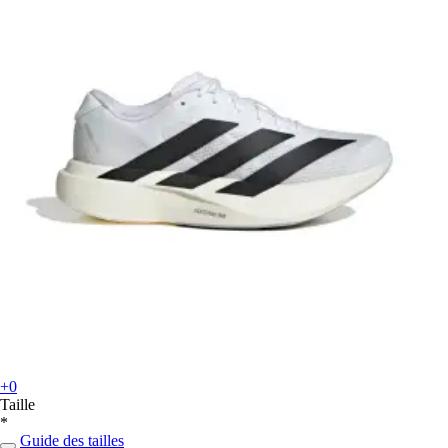
+0
Taille
*
Guide des tailles