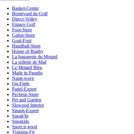
Basket-Center
Boulevard du Golf
Direct-Volley
Espace Golf
Foot-Store
Galop-Store
Goal-Foot
Handball-Store
House of Rugby
La bagagerie du Motard
La sellerie de Maé
Le Motard Bleu
Made in Paradis
Nauti-wave
On-Fight
Padel-Expert
Pecheur-Store
Pet and Garden
Slowood Interior
Smash-Expert
Sneak'In
Sneakids
Sport is good
Training-Fit