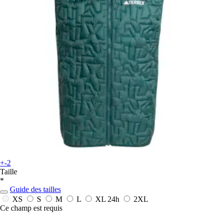
+-2
Taille
*
Guide des tailles
XS
S
M
L
XL
24h
2XL
Ce champ est requis