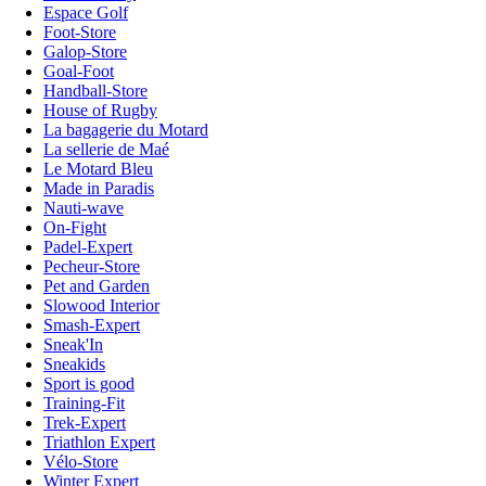
Espace Golf
Foot-Store
Galop-Store
Goal-Foot
Handball-Store
House of Rugby
La bagagerie du Motard
La sellerie de Maé
Le Motard Bleu
Made in Paradis
Nauti-wave
On-Fight
Padel-Expert
Pecheur-Store
Pet and Garden
Slowood Interior
Smash-Expert
Sneak'In
Sneakids
Sport is good
Training-Fit
Trek-Expert
Triathlon Expert
Vélo-Store
Winter Expert