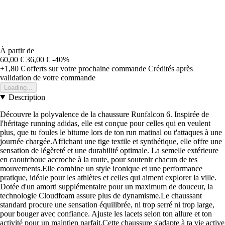
À partir de
60,00 €
36,00 €
-40%
+1,80 €
offerts sur votre prochaine commande
Crédités après
validation de votre commande
Loading...
Description
Découvre la polyvalence de la chaussure Runfalcon 6. Inspirée de
l'héritage running adidas, elle est conçue pour celles qui en veulent
plus, que tu foules le bitume lors de ton run matinal ou t'attaques à une
journée chargée.Affichant une tige textile et synthétique, elle offre une
sensation de légèreté et une durabilité optimale. La semelle extérieure
en caoutchouc accroche à la route, pour soutenir chacun de tes
mouvements.Elle combine un style iconique et une performance
pratique, idéale pour les athlètes et celles qui aiment explorer la ville.
Dotée d'un amorti supplémentaire pour un maximum de douceur, la
technologie Cloudfoam assure plus de dynamisme.Le chaussant
standard procure une sensation équilibrée, ni trop serré ni trop large,
pour bouger avec confiance. Ajuste les lacets selon ton allure et ton
activité pour un maintien parfait.Cette chaussure s'adapte à ta vie active