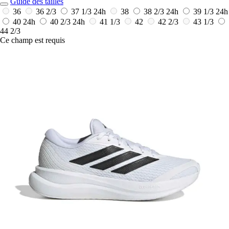
Guide des tailles
36
36 2/3
37 1/3
24h
38
38 2/3
24h
39 1/3
24h
40
24h
40 2/3
24h
41 1/3
42
42 2/3
43 1/3
44 2/3
Ce champ est requis