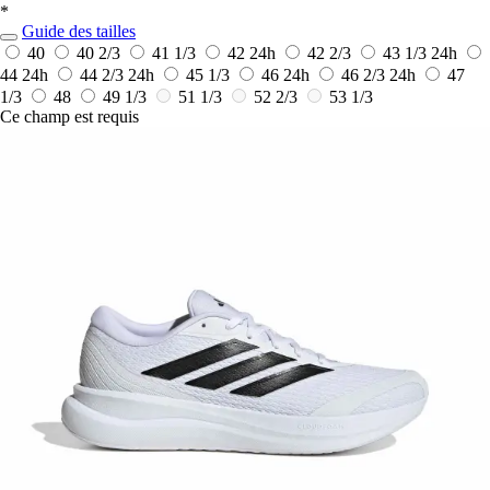
*
Guide des tailles
40
40 2/3
41 1/3
42
24h
42 2/3
43 1/3
24h
44
24h
44 2/3
24h
45 1/3
46
24h
46 2/3
24h
47
1/3
48
49 1/3
51 1/3
52 2/3
53 1/3
Ce champ est requis