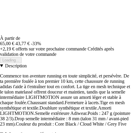
À partir de
65,00 €
43,77 €
-33%
+2,19 €
offerts sur votre prochaine commande
Crédités après
validation de votre commande
Loading...
Description
Commence ton aventure running en toute simplicité, et persévère. De
ta première foulée à ton premier 10 km, cette chaussure de running
adidas t'aide à t'entraîner tout en confort. La tige en mesh technique et
le talon matelassé offrent douceur et maintien, tandis que la semelle
intermédiaire LIGHTMOTION assure un amorti léger et stable à
chaque foulée.Chaussant standard.Fermeture à lacets.Tige en mesh
synthétique et textile.Doublure synthétique et textile.Amorti
LIGHTMOTION.Semelle extérieure Adiwear.Poids : 247 g (pointure
38 2/3).Drop semelle intermédiaire : 8 mm (talon 31 mm / avant-pied
23 mm).Couleur du produit : Core Black / Cloud White / Grey Five