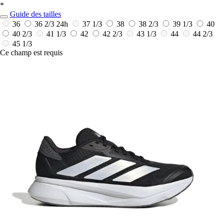
*
Guide des tailles
36
36 2/3
24h
37 1/3
38
38 2/3
39 1/3
40
40 2/3
41 1/3
42
42 2/3
43 1/3
44
44 2/3
45 1/3
Ce champ est requis