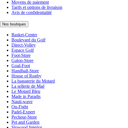
Moyens de paiement
Tarifs et options de livraison
Avis de confidentialité
Nos boutiques
Basket-Center
Boulevard du Golf
Direct-Volley
Espace Golf
Foot-Store
Galop-Store
Goal-Foot
Handball-Store
House of Rugby
La bagagerie du Motard
La sellerie de Maé
Le Motard Bleu
Made in Paradis
Nauti-wave
On-Fight
Padel-Expert
Pecheur-Store
Pet and Garden
Slowood Interior