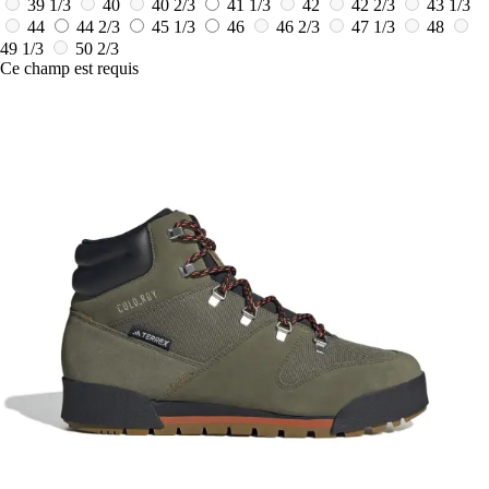
39 1/3
40
40 2/3
41 1/3
42
42 2/3
43 1/3
44
44 2/3
45 1/3
46
46 2/3
47 1/3
48
49 1/3
50 2/3
Ce champ est requis