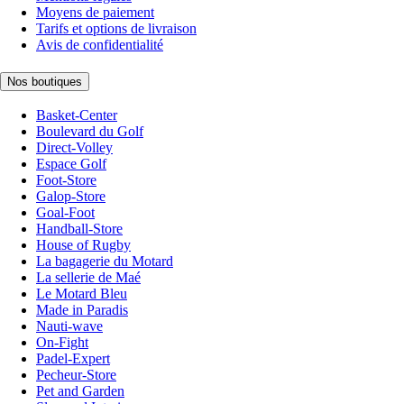
Moyens de paiement
Tarifs et options de livraison
Avis de confidentialité
Nos boutiques
Basket-Center
Boulevard du Golf
Direct-Volley
Espace Golf
Foot-Store
Galop-Store
Goal-Foot
Handball-Store
House of Rugby
La bagagerie du Motard
La sellerie de Maé
Le Motard Bleu
Made in Paradis
Nauti-wave
On-Fight
Padel-Expert
Pecheur-Store
Pet and Garden