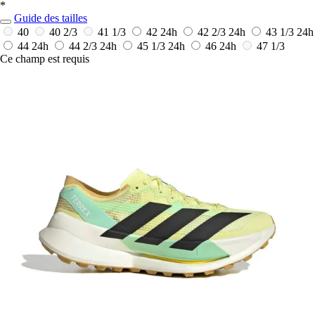
*
Guide des tailles
40
40 2/3
41 1/3
42
24h
42 2/3
24h
43 1/3
24h
44
24h
44 2/3
24h
45 1/3
24h
46
24h
47 1/3
Ce champ est requis