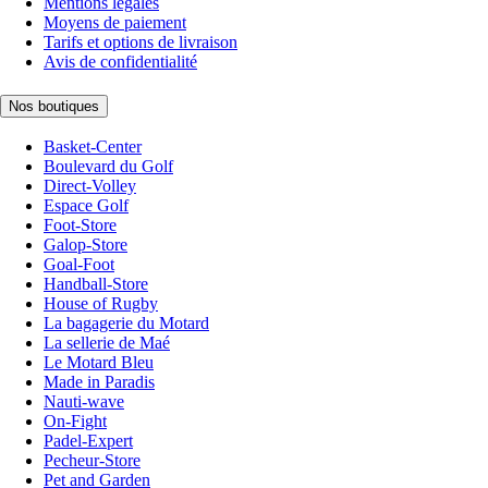
Mentions légales
Moyens de paiement
Tarifs et options de livraison
Avis de confidentialité
Nos boutiques
Basket-Center
Boulevard du Golf
Direct-Volley
Espace Golf
Foot-Store
Galop-Store
Goal-Foot
Handball-Store
House of Rugby
La bagagerie du Motard
La sellerie de Maé
Le Motard Bleu
Made in Paradis
Nauti-wave
On-Fight
Padel-Expert
Pecheur-Store
Pet and Garden