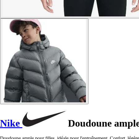
Nike
Doudoune ample 
Doudoune ample pour filles, idéale pour l'entraînement. Confort, légèr