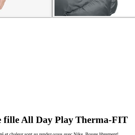
fille All Day Play Therma-FIT
eté et chaleur sont au rendez-vous avec Nike. Bouge librement!