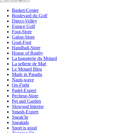
Basket-Center
Boulevard du Golf
Direct-Volley
Espace Golf
Foot-Store
Galop-Store
Goal-Foot
Handball-Store
House of Rugby
La bagagerie du Motard
La sellerie de Maé
Le Motard Bleu
Made in Paradis
Nauti-wave
On-Fight
Padel-Expert
Pecheur-Store
Pet and Garden
Slowood Interior
Smash-Expert
Sneak'In
Sneakids
Sport is good