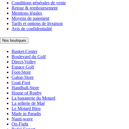
Conditions générales de vente
Retour & remboursement
Mentions légales
Moyens de paiement
Tarifs et options de livraison
Avis de confidentialité
Nos boutiques
Basket-Center
Boulevard du Golf
Direct-Volley
Espace Golf
Foot-Store
Galop-Store
Goal-Foot
Handball-Store
House of Rugby
La bagagerie du Motard
La sellerie de Maé
Le Motard Bleu
Made in Paradis
Nauti-wave
On-Fight