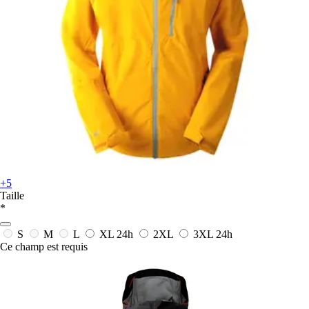
+5
Taille
*
S
M
L
XL
24h
2XL
3XL
24h
Ce champ est requis