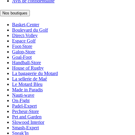
Avis de confidentialité
Nos boutiques
Basket-Center
Boulevard du Golf
Direct-Volley
Espace Golf
Foot-Store
Galop-Store
Goal-Foot
Handball-Store
House of Rugby
La bagagerie du Motard
La sellerie de Maé
Le Motard Bleu
Made in Paradis
Nauti-wave
On-Fight
Padel-Expert
Pecheur-Store
Pet and Garden
Slowood Interior
Smash-Expert
Sneak'In