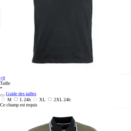
+0
Taille
*
Guide des tailles
M
L
24h
XL
2XL
24h
Ce champ est requis