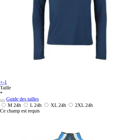
+-1
Taille
*
Guide des tailles
M
24h
L
24h
XL
24h
2XL
24h
Ce champ est requis