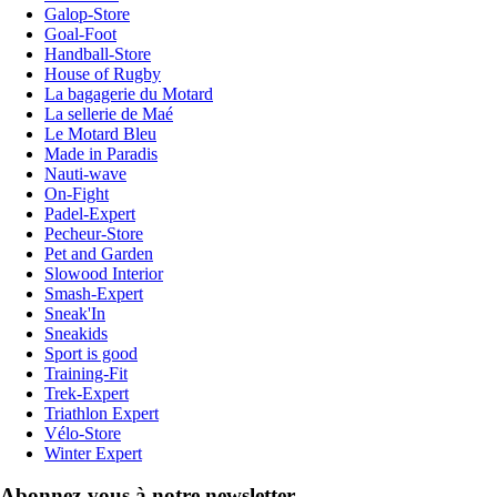
Galop-Store
Goal-Foot
Handball-Store
House of Rugby
La bagagerie du Motard
La sellerie de Maé
Le Motard Bleu
Made in Paradis
Nauti-wave
On-Fight
Padel-Expert
Pecheur-Store
Pet and Garden
Slowood Interior
Smash-Expert
Sneak'In
Sneakids
Sport is good
Training-Fit
Trek-Expert
Triathlon Expert
Vélo-Store
Winter Expert
Abonnez-vous à notre newsletter