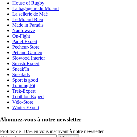
House of Rugby
La bagagerie du Motard
La sellerie de Maé
Le Motard Bleu
Made in Paradis
Nauti-wave
On-Fight
Padel-Expert
Pecheur-Store
Pet and Garden
Slowood Interior
Smash-Expert
Sneak'In
Sneakids
Sport is good
Training-Fit
Trek-Expert
Triathlon Expert
Vélo-Store
Winter Expert
Abonnez-vous à notre newsletter
Profitez de -10% en vous inscrivant à notre newsletter