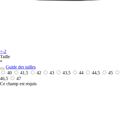
+-2
Taille
*
Guide des tailles
40
41,5
42
43
43,5
44
44,5
45
46,5
47
Ce champ est requis