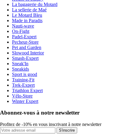
La bagagerie du Motard
La sellerie de Maé
Le Motard Bleu
Made in Paradis
Nauti-wave
On-Fight
Padel-Expert
Pecheur-Store
Pet and Garden
Slowood Interior
Smash-Expert
Sneak'In
Sneakids
Sport is good
Training-Fit
Trek-Expert
Triathlon Expert
Vélo-Store
Winter Expert
Abonnez-vous à notre newsletter
Profitez de -10% en vous inscrivant à notre newsletter
S'inscrire