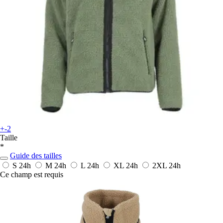
+-2
Taille
*
Guide des tailles
S
24h
M
24h
L
24h
XL
24h
2XL
24h
Ce champ est requis