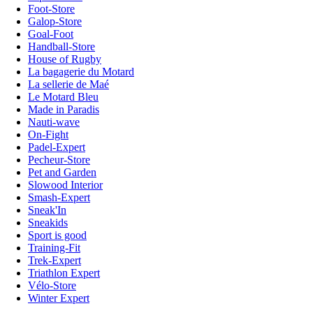
Foot-Store
Galop-Store
Goal-Foot
Handball-Store
House of Rugby
La bagagerie du Motard
La sellerie de Maé
Le Motard Bleu
Made in Paradis
Nauti-wave
On-Fight
Padel-Expert
Pecheur-Store
Pet and Garden
Slowood Interior
Smash-Expert
Sneak'In
Sneakids
Sport is good
Training-Fit
Trek-Expert
Triathlon Expert
Vélo-Store
Winter Expert