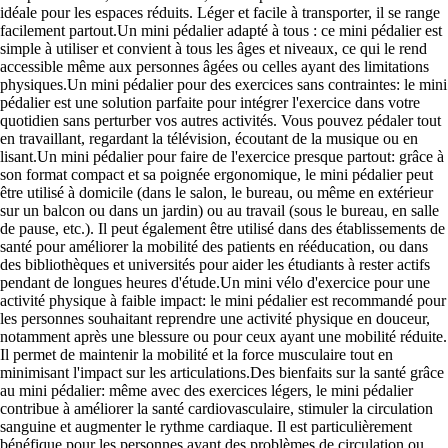
idéale pour les espaces réduits. Léger et facile à transporter, il se range
facilement partout.Un mini pédalier adapté à tous : ce mini pédalier est
simple à utiliser et convient à tous les âges et niveaux, ce qui le rend
accessible même aux personnes âgées ou celles ayant des limitations
physiques.Un mini pédalier pour des exercices sans contraintes: le mini
pédalier est une solution parfaite pour intégrer l'exercice dans votre
quotidien sans perturber vos autres activités. Vous pouvez pédaler tout
en travaillant, regardant la télévision, écoutant de la musique ou en
lisant.Un mini pédalier pour faire de l'exercice presque partout: grâce à
son format compact et sa poignée ergonomique, le mini pédalier peut
être utilisé à domicile (dans le salon, le bureau, ou même en extérieur
sur un balcon ou dans un jardin) ou au travail (sous le bureau, en salle
de pause, etc.). Il peut également être utilisé dans des établissements de
santé pour améliorer la mobilité des patients en rééducation, ou dans
des bibliothèques et universités pour aider les étudiants à rester actifs
pendant de longues heures d'étude.Un mini vélo d'exercice pour une
activité physique à faible impact: le mini pédalier est recommandé pour
les personnes souhaitant reprendre une activité physique en douceur,
notamment après une blessure ou pour ceux ayant une mobilité réduite.
Il permet de maintenir la mobilité et la force musculaire tout en
minimisant l'impact sur les articulations.Des bienfaits sur la santé grâce
au mini pédalier: même avec des exercices légers, le mini pédalier
contribue à améliorer la santé cardiovasculaire, stimuler la circulation
sanguine et augmenter le rythme cardiaque. Il est particulièrement
bénéfique pour les personnes ayant des problèmes de circulation ou