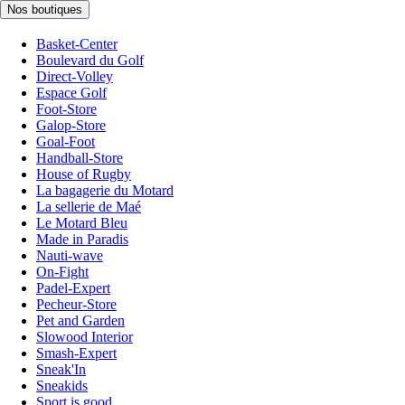
Nos boutiques
Basket-Center
Boulevard du Golf
Direct-Volley
Espace Golf
Foot-Store
Galop-Store
Goal-Foot
Handball-Store
House of Rugby
La bagagerie du Motard
La sellerie de Maé
Le Motard Bleu
Made in Paradis
Nauti-wave
On-Fight
Padel-Expert
Pecheur-Store
Pet and Garden
Slowood Interior
Smash-Expert
Sneak'In
Sneakids
Sport is good