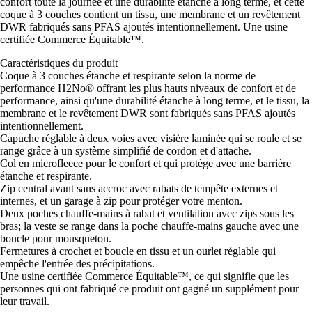
confort toute la journée et une durabilité étanche à long terme, et cette
coque à 3 couches contient un tissu, une membrane et un revêtement
DWR fabriqués sans PFAS ajoutés intentionnellement. Une usine
certifiée Commerce Équitable™.
Caractéristiques du produit
Coque à 3 couches étanche et respirante selon la norme de
performance H2No® offrant les plus hauts niveaux de confort et de
performance, ainsi qu'une durabilité étanche à long terme, et le tissu, la
membrane et le revêtement DWR sont fabriqués sans PFAS ajoutés
intentionnellement.
Capuche réglable à deux voies avec visière laminée qui se roule et se
range grâce à un système simplifié de cordon et d'attache.
Col en microfleece pour le confort et qui protège avec une barrière
étanche et respirante.
Zip central avant sans accroc avec rabats de tempête externes et
internes, et un garage à zip pour protéger votre menton.
Deux poches chauffe-mains à rabat et ventilation avec zips sous les
bras; la veste se range dans la poche chauffe-mains gauche avec une
boucle pour mousqueton.
Fermetures à crochet et boucle en tissu et un ourlet réglable qui
empêche l'entrée des précipitations.
Une usine certifiée Commerce Équitable™, ce qui signifie que les
personnes qui ont fabriqué ce produit ont gagné un supplément pour
leur travail.