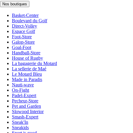
Nos boutiques
Basket-Center
Boulevard du Golf
Direct-Volley
Espace Golf
Foot-Store
Galop-Store
Goal-Foot
Handball-Store
House of Rugby
La bagagerie du Motard
La sellerie de Maé
Le Motard Bleu
Made in Paradis
Nauti-wave
On-Fight
Padel-Expert
Pecheur-Store
Pet and Garden
Slowood Interior
Smash-Expert
Sneak'In
Sneakids
Sport is good