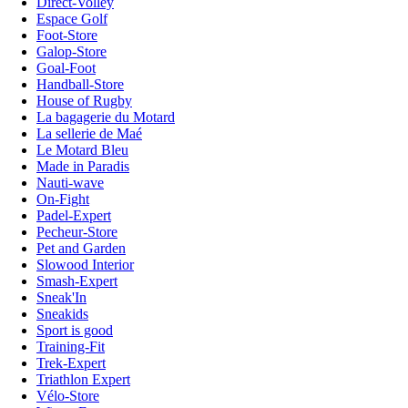
Direct-Volley
Espace Golf
Foot-Store
Galop-Store
Goal-Foot
Handball-Store
House of Rugby
La bagagerie du Motard
La sellerie de Maé
Le Motard Bleu
Made in Paradis
Nauti-wave
On-Fight
Padel-Expert
Pecheur-Store
Pet and Garden
Slowood Interior
Smash-Expert
Sneak'In
Sneakids
Sport is good
Training-Fit
Trek-Expert
Triathlon Expert
Vélo-Store