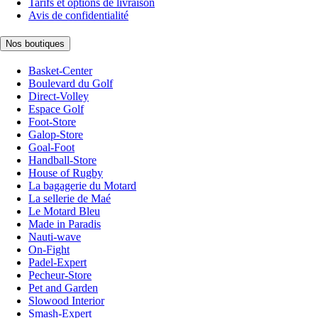
Tarifs et options de livraison
Avis de confidentialité
Nos boutiques
Basket-Center
Boulevard du Golf
Direct-Volley
Espace Golf
Foot-Store
Galop-Store
Goal-Foot
Handball-Store
House of Rugby
La bagagerie du Motard
La sellerie de Maé
Le Motard Bleu
Made in Paradis
Nauti-wave
On-Fight
Padel-Expert
Pecheur-Store
Pet and Garden
Slowood Interior
Smash-Expert