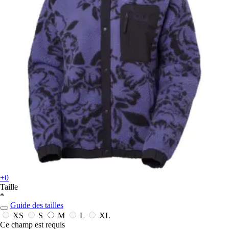
+0
Taille
*
Guide des tailles
XS
S
M
L
XL
Ce champ est requis