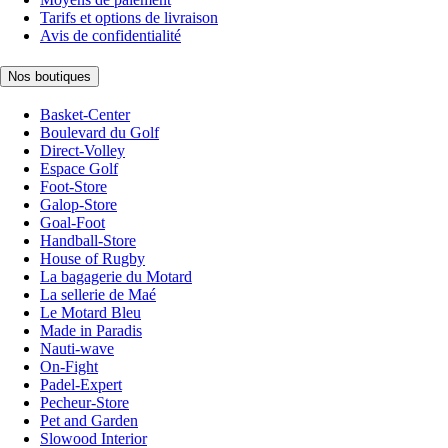
Tarifs et options de livraison
Avis de confidentialité
Nos boutiques
Basket-Center
Boulevard du Golf
Direct-Volley
Espace Golf
Foot-Store
Galop-Store
Goal-Foot
Handball-Store
House of Rugby
La bagagerie du Motard
La sellerie de Maé
Le Motard Bleu
Made in Paradis
Nauti-wave
On-Fight
Padel-Expert
Pecheur-Store
Pet and Garden
Slowood Interior