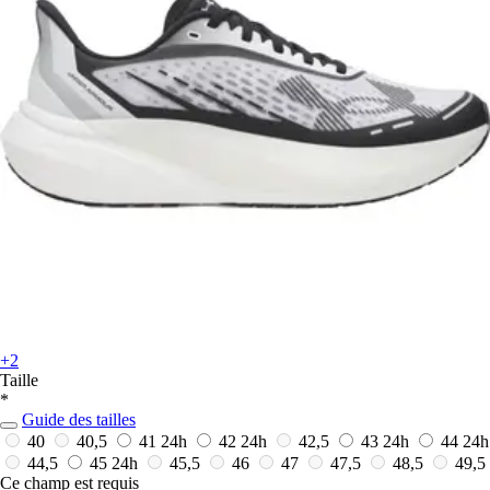
+2
Taille
*
Guide des tailles
40
40,5
41
24h
42
24h
42,5
43
24h
44
24h
44,5
45
24h
45,5
46
47
47,5
48,5
49,5
Ce champ est requis