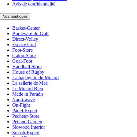
Avis de confidentialité
Nos boutiques
Basket-Center
Boulevard du Golf
Direct-Volley
Espace Golf
Foot-Store
Galop-Store
Goal-Foot
Handball-Store
House of Rugby
La bagagerie du Motard
La sellerie de Maé
Le Motard Bleu
Made in Paradis
Nauti-wave
On-Fight
Padel-Expert
Pecheur-Store
Pet and Garden
Slowood Interior
Smash-Expert