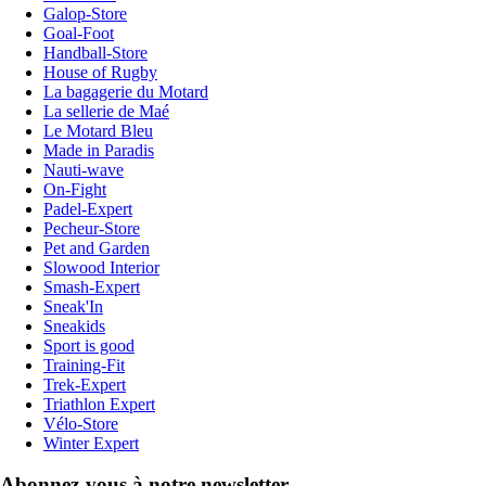
Galop-Store
Goal-Foot
Handball-Store
House of Rugby
La bagagerie du Motard
La sellerie de Maé
Le Motard Bleu
Made in Paradis
Nauti-wave
On-Fight
Padel-Expert
Pecheur-Store
Pet and Garden
Slowood Interior
Smash-Expert
Sneak'In
Sneakids
Sport is good
Training-Fit
Trek-Expert
Triathlon Expert
Vélo-Store
Winter Expert
Abonnez-vous à notre newsletter