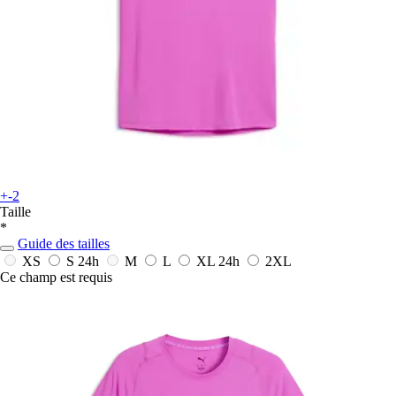
+-2
Taille
*
Guide des tailles
XS
S
24h
M
L
XL
24h
2XL
Ce champ est requis