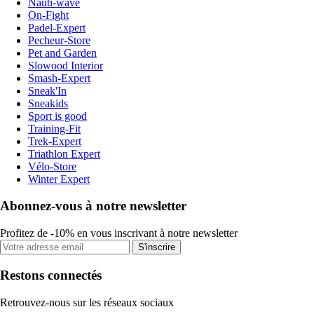
Nauti-wave
On-Fight
Padel-Expert
Pecheur-Store
Pet and Garden
Slowood Interior
Smash-Expert
Sneak'In
Sneakids
Sport is good
Training-Fit
Trek-Expert
Triathlon Expert
Vélo-Store
Winter Expert
Abonnez-vous à notre newsletter
Profitez de -10% en vous inscrivant à notre newsletter
S'inscrire
Restons connectés
Retrouvez-nous sur les réseaux sociaux