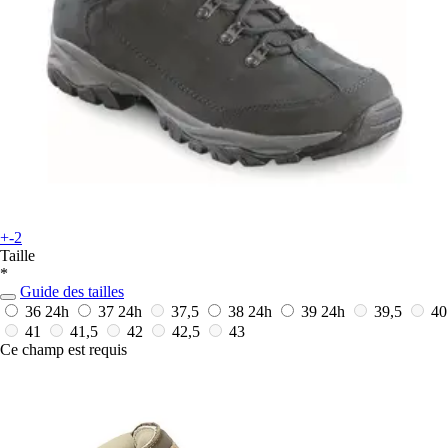
+-2
Taille
*
Guide des tailles
36
24h
37
24h
37,5
38
24h
39
24h
39,5
40
41
41,5
42
42,5
43
Ce champ est requis