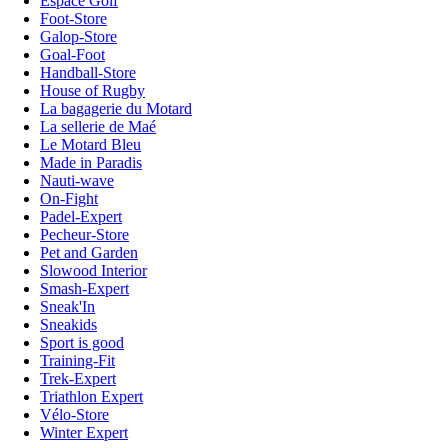
Espace Golf
Foot-Store
Galop-Store
Goal-Foot
Handball-Store
House of Rugby
La bagagerie du Motard
La sellerie de Maé
Le Motard Bleu
Made in Paradis
Nauti-wave
On-Fight
Padel-Expert
Pecheur-Store
Pet and Garden
Slowood Interior
Smash-Expert
Sneak'In
Sneakids
Sport is good
Training-Fit
Trek-Expert
Triathlon Expert
Vélo-Store
Winter Expert